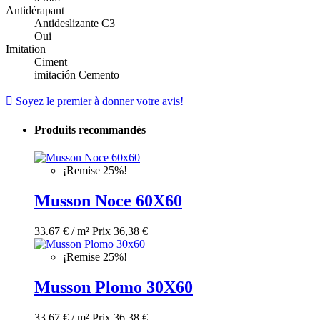
Antidérapant
Antideslizante C3
Oui
Imitation
Ciment
imitación Cemento

Soyez le premier à donner votre avis!
Produits recommandés
¡Remise 25%!
Musson Noce 60X60
33.67 € / m²
Prix
36,38 €
¡Remise 25%!
Musson Plomo 30X60
33.67 € / m²
Prix
36,38 €