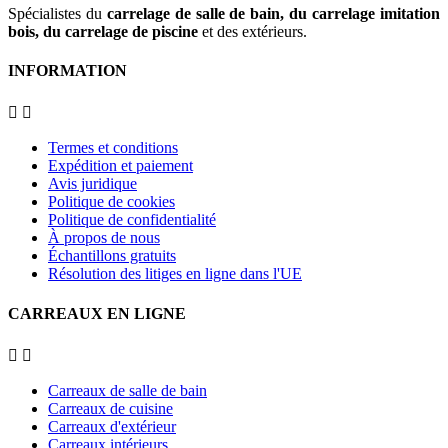
Spécialistes du
carrelage de salle de bain, du carrelage imitation
bois, du carrelage de piscine
et des extérieurs.
INFORMATION


Termes et conditions
Expédition et paiement
Avis juridique
Politique de cookies
Politique de confidentialité
À propos de nous
Échantillons gratuits
Résolution des litiges en ligne dans l'UE
CARREAUX EN LIGNE


Carreaux de salle de bain
Carreaux de cuisine
Carreaux d'extérieur
Carreaux intérieurs