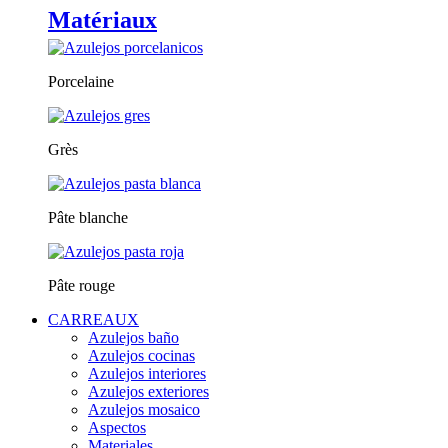
Matériaux
Porcelaine
Grès
Pâte blanche
Pâte rouge
CARREAUX
Azulejos baño
Azulejos cocinas
Azulejos interiores
Azulejos exteriores
Azulejos mosaico
Aspectos
Materiales