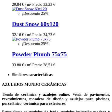
29.84 € / m²
Precio
32,23 €
¡Descuento 25%!
Dust Snow 60x120
32.16 € / m²
Precio
34,73 €
¡Descuento 25%!
Powder Plumb 75x75
33.80 € / m²
Precio
28,51 €
Similares características
AZULEJOS MUNDO CERÁMICAS
Tienda de
cerámica y azulejos online
. Venta de
pavimentos
,
revestimientos
,
mosaicos de diseño
y
azulejos para piscinas
,
porcelánico
,
cerámica para exteriores
.
Especialistas en
azulejos de baño
,
azulejos imitación madera
y