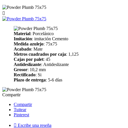

Material
: Porcelánico
Imitación
: imitación Cemento
Medida azulejo
: 75x75
Acabado
: Mate
Metros cuadrados por caja
: 1,125
Cajas por palet
: 45
Antideslizante
: Antideslizante
Grosor
: 10,2 mm
Rectificado
: Si
Plazo de entrega
: 5-6 días
Compartir
Compartir
Tuitear
Pinterest

Escribe una reseña