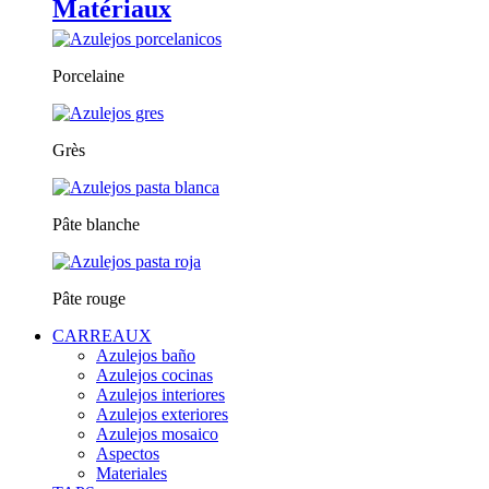
Matériaux
Porcelaine
Grès
Pâte blanche
Pâte rouge
CARREAUX
Azulejos baño
Azulejos cocinas
Azulejos interiores
Azulejos exteriores
Azulejos mosaico
Aspectos
Materiales