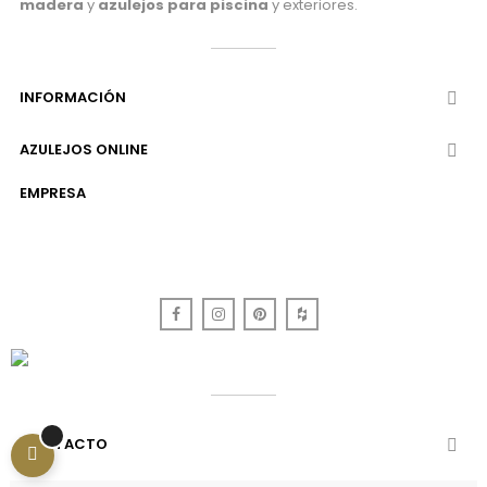
madera
y
azulejos para piscina
y exteriores.
INFORMACIÓN

AZULEJOS ONLINE

EMPRESA
Facebook
Instagram
Pinterest
Houzz
CONTACTO
