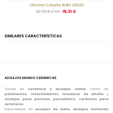
Chroma Cobalto Brillo 20X20
Precio
22.72 € / m²
19,31 €
SIMILARES CARACTERÍSTICAS
AZULEJOS MUNDO CERÁMICAS
Tienda de
cerámica y azulejos online
. Venta de
pavimentos
,
revestimientos
,
mosaicos de diseño
y
azulejos para piscinas
,
porcelánico
,
cerámica para
exteriores
.
Especialistas en
azulejos de baño
,
azulejos imitación