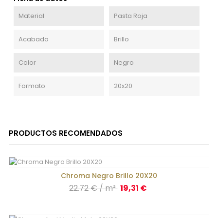
Material
Pasta Roja
Acabado
Brillo
Color
Negro
Formato
20x20
PRODUCTOS RECOMENDADOS
Chroma Negro Brillo 20X20
Precio
22.72 € / m²
19,31 €