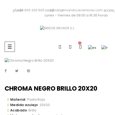
+34 600 200 600
tienda@mundoceramicas.com
phone
email
access
Lunes - Viernes de 09:00 a 16:30 horas
0
Navegación
☰
de
palanca
CHROMA NEGRO BRILLO 20X20
Material
: Pasta Roja
Medida azulejo
: 20X20
Acabado
: Brillo