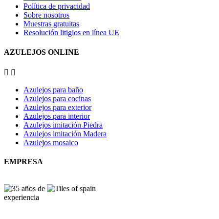
Política de privacidad
Sobre nosotros
Muestras gratuitas
Resolución litigios en línea UE
AZULEJOS ONLINE


Azulejos para baño
Azulejos para cocinas
Azulejos para exterior
Azulejos para interior
Azulejos imitación Piedra
Azulejos imitación Madera
Azulejos mosaico
EMPRESA