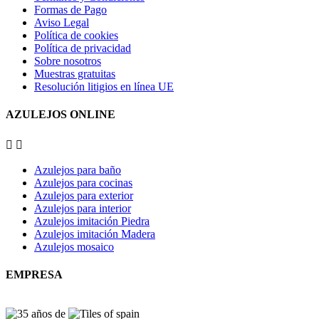
Formas de Pago
Aviso Legal
Política de cookies
Política de privacidad
Sobre nosotros
Muestras gratuitas
Resolución litigios en línea UE
AZULEJOS ONLINE


Azulejos para baño
Azulejos para cocinas
Azulejos para exterior
Azulejos para interior
Azulejos imitación Piedra
Azulejos imitación Madera
Azulejos mosaico
EMPRESA