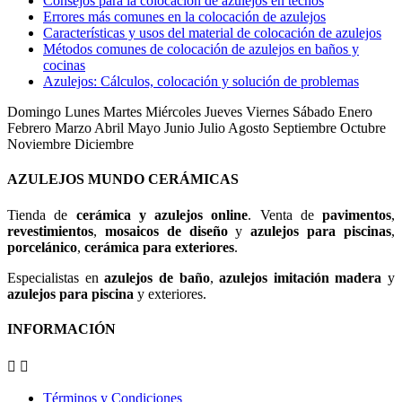
Consejos para la colocación de azulejos en techos
Errores más comunes en la colocación de azulejos
Características y usos del material de colocación de azulejos
Métodos comunes de colocación de azulejos en baños y
cocinas
Azulejos: Cálculos, colocación y solución de problemas
Domingo Lunes Martes Miércoles Jueves Viernes Sábado Enero
Febrero Marzo Abril Mayo Junio Julio Agosto Septiembre Octubre
Noviembre Diciembre
AZULEJOS MUNDO CERÁMICAS
Tienda de
cerámica y azulejos online
. Venta de
pavimentos
,
revestimientos
,
mosaicos de diseño
y
azulejos para piscinas
,
porcelánico
,
cerámica para exteriores
.
Especialistas en
azulejos de baño
,
azulejos imitación madera
y
azulejos para piscina
y exteriores.
INFORMACIÓN


Términos y Condiciones