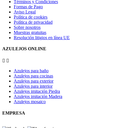
Términos y Condiciones
Formas de Pago
Aviso Legal
Política de cookies
Política de privacidad
Sobre nosotros
Muestras gratuitas
Resolución litigios en línea UE
AZULEJOS ONLINE


Azulejos para baño
Azulejos para cocinas
Azulejos para exterior
Azulejos para interior
Azulejos imitación Piedra
Azulejos imitación Madera
Azulejos mosaico
EMPRESA